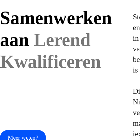
Samenwerken
St
en
aan
Lerend
in
va
Kwalificeren
be
is
Di
Ni
ve
ma
ie
Meer weten?